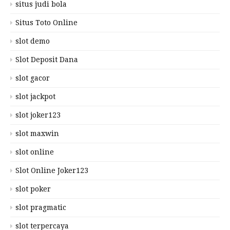
situs judi bola
Situs Toto Online
slot demo
Slot Deposit Dana
slot gacor
slot jackpot
slot joker123
slot maxwin
slot online
Slot Online Joker123
slot poker
slot pragmatic
slot terpercaya