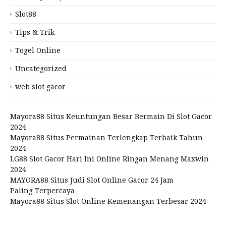
Slot88
Tips & Trik
Togel Online
Uncategorized
web slot gacor
Mayora88 Situs Keuntungan Besar Bermain Di Slot Gacor
2024
Mayora88 Situs Permainan Terlengkap Terbaik Tahun
2024
LG88 Slot Gacor Hari Ini Online Ringan Menang Maxwin
2024
MAYORA88 Situs Judi Slot Online Gacor 24 Jam
Paling Terpercaya
Mayora88 Situs Slot Online Kemenangan Terbesar 2024