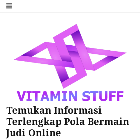
Temukan Informasi
Terlengkap Pola Bermain
Judi Online