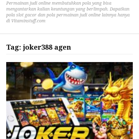
Permainan judi online membutuhkan pola yang bisa
mengantarkan kalian keuntungan yang berlimpah. Dapatkan
pola slot gacor dan pola permainan judi online lainnya hanya
di Vitaminstuff.com
Tag:
joker388 agen