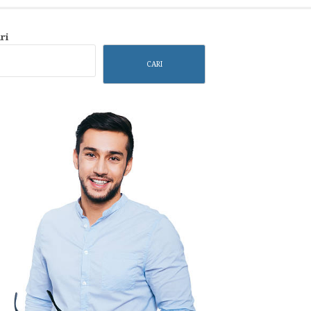
ri
CARI