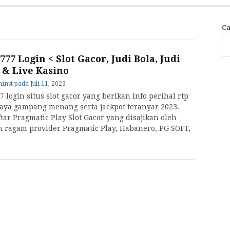
Ca
77 Login < Slot Gacor, Judi Bola, Judi
 & Live Kasino
minst
pada
Juli 11, 2023
 login situs slot gacor yang berikan info perihal rtp
paya gampang menang serta jackpot teranyar 2023.
ftar Pragmatic Play Slot Gacor yang disajikan oleh
 ragam provider Pragmatic Play, Habanero, PG SOFT,