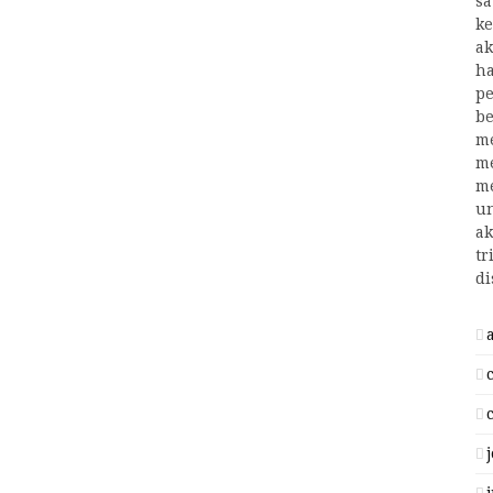
sa
ke
ak
ha
pe
be
me
me
me
un
ak
tr
di