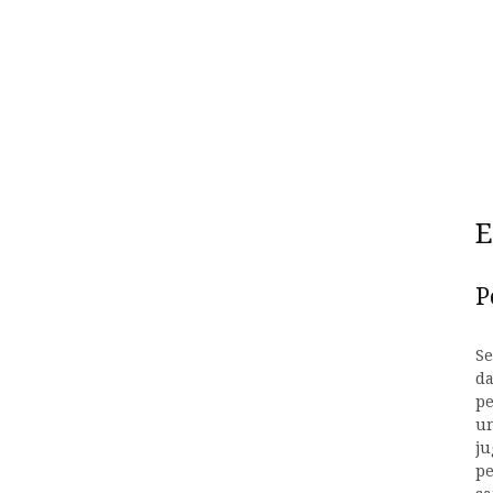
E
P
Se
da
pe
un
ju
pe