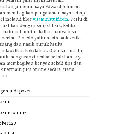
tu pemain yang ingin mencari
untungan tentu saya Edward Johnson
an membagikan pengalaman saya setiap
ri melalui blog
vitaminstuff.com
. Perlu di
rhatikan dengan sangat baik, ketika
rmain judi online kalian hanya bisa
nerima 2 nasib yaitu nasib baik ketika
nang dan nasib buruk ketika
ndapatkan kekalahan. Oleh karena itu,
tuk mengurangi resiko kekalahan saya
an membagikan banyak sekali tips dan
ik bermain judi online secara gratis
sini.
agen judi poker
casino
casino online
joker123
judi bola