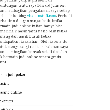
tu pemain yang ingin mencari
untungan tentu saya Edward Johnson
an membagikan pengalaman saya setiap
ri melalui blog
vitaminstuff.com
. Perlu di
rhatikan dengan sangat baik, ketika
rmain judi online kalian hanya bisa
nerima 2 nasib yaitu nasib baik ketika
nang dan nasib buruk ketika
ndapatkan kekalahan. Oleh karena itu,
tuk mengurangi resiko kekalahan saya
an membagikan banyak sekali tips dan
ik bermain judi online secara gratis
sini.
agen judi poker
casino
casino online
joker123
judi bola