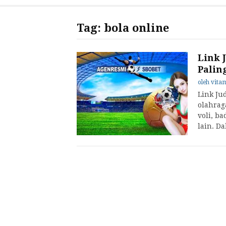
Tag:
bola online
Link J
Palin
oleh
vita
Link Ju
olahraga
voli, b
lain. D