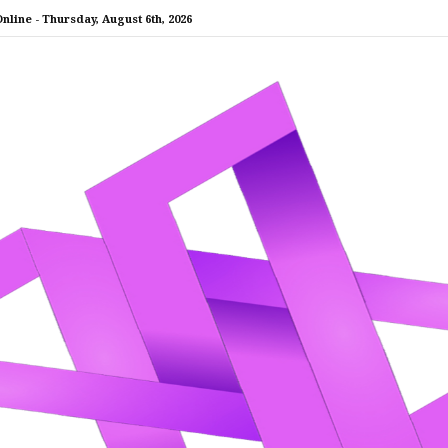
nline -
Thursday, August 6th, 2026