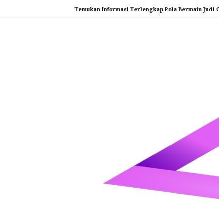
Temukan Informasi Terlengkap Pola Bermain Judi O