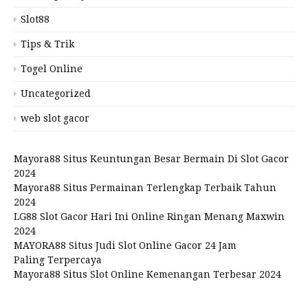
Slot88
Tips & Trik
Togel Online
Uncategorized
web slot gacor
Mayora88 Situs Keuntungan Besar Bermain Di Slot Gacor
2024
Mayora88 Situs Permainan Terlengkap Terbaik Tahun
2024
LG88 Slot Gacor Hari Ini Online Ringan Menang Maxwin
2024
MAYORA88 Situs Judi Slot Online Gacor 24 Jam
Paling Terpercaya
Mayora88 Situs Slot Online Kemenangan Terbesar 2024