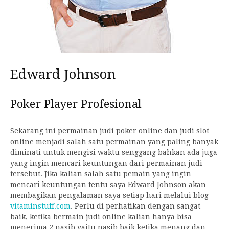
Edward Johnson
Poker Player Profesional
Sekarang ini permainan judi poker online dan judi slot
online menjadi salah satu permainan yang paling banyak
diminati untuk mengisi waktu senggang bahkan ada juga
yang ingin mencari keuntungan dari permainan judi
tersebut. Jika kalian salah satu pemain yang ingin
mencari keuntungan tentu saya Edward Johnson akan
membagikan pengalaman saya setiap hari melalui blog
vitaminstuff.com
. Perlu di perhatikan dengan sangat
baik, ketika bermain judi online kalian hanya bisa
menerima 2 nasib yaitu nasib baik ketika menang dan