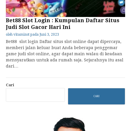
Bet88 Slot Login : Kumpulan Daftar Situs
Judi Slot Gacor Hari Ini
oleh
vitaminst
pada
Juni 3, 2023
Bet88 slot login Daftar situs slot online dapat dipercaya,
memberi jalan keluar buat Anda beberapa penggemar
game judi slot online, agar dapat main walau di keadaan
mensyaratkan untuk ada rumah saja. Sejarahnya itu asal
dari…
Cari
CARI