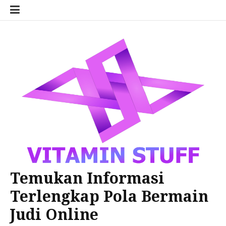
Temukan Informasi
Terlengkap Pola Bermain
Judi Online