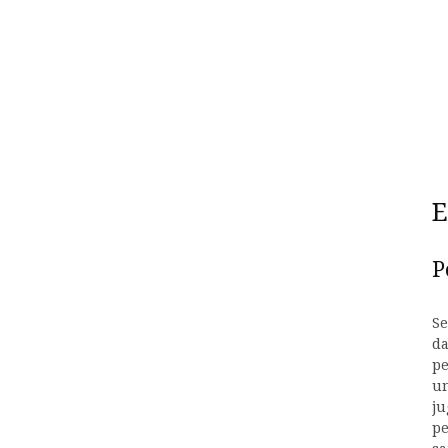
E
P
Se
da
pe
un
ju
pe