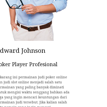
dward Johnson
oker Player Profesional
karang ini permainan judi poker online
n judi slot online menjadi salah satu
rmainan yang paling banyak diminati
tuk mengisi waktu senggang bahkan ada
ga yang ingin mencari keuntungan dari
rmainan judi tersebut. Jika kalian salah