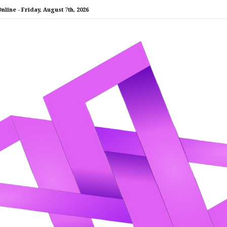
nline -
Friday, August 7th, 2026