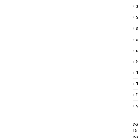
Ma
Di
Ma