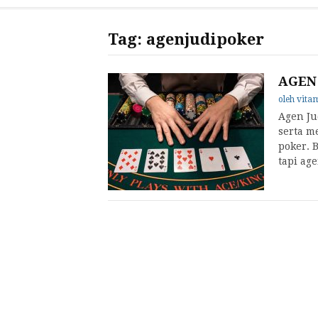
Tag:
agenjudipoker
AGEN
oleh
vita
Agen Ju
serta m
poker. 
tapi ag