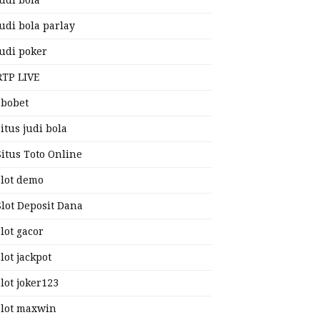
judi bola parlay
judi poker
RTP LIVE
sbobet
situs judi bola
Situs Toto Online
slot demo
Slot Deposit Dana
slot gacor
slot jackpot
slot joker123
slot maxwin