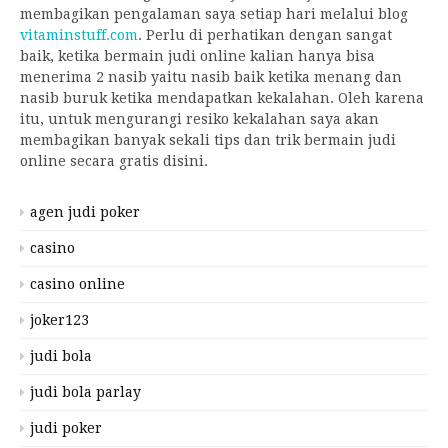
membagikan pengalaman saya setiap hari melalui blog
vitaminstuff.com
. Perlu di perhatikan dengan sangat
baik, ketika bermain judi online kalian hanya bisa
menerima 2 nasib yaitu nasib baik ketika menang dan
nasib buruk ketika mendapatkan kekalahan. Oleh karena
itu, untuk mengurangi resiko kekalahan saya akan
membagikan banyak sekali tips dan trik bermain judi
online secara gratis disini.
agen judi poker
casino
casino online
joker123
judi bola
judi bola parlay
judi poker