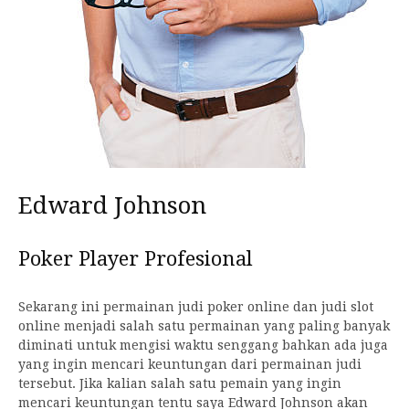
Edward Johnson
Poker Player Profesional
Sekarang ini permainan judi poker online dan judi slot
online menjadi salah satu permainan yang paling banyak
diminati untuk mengisi waktu senggang bahkan ada juga
yang ingin mencari keuntungan dari permainan judi
tersebut. Jika kalian salah satu pemain yang ingin
mencari keuntungan tentu saya Edward Johnson akan