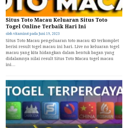
Situs Toto Macau Keluaran Situs Toto
Togel Online Terbaik Hari Ini
oleh
vitaminst
pada
Juni 19, 2023
Situs Toto Macau pengeluaran toto macau 4D terkomplet
berisi result togel macau ini hari. Live no keluaran togel
macau yang kita hidangkan dalam bentuk bagan yang
didalamnya nilai result Situs Toto Macau togel macau
ini…