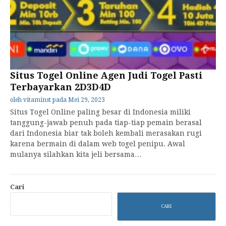
Situs Togel Online Agen Judi Togel Pasti
Terbayarkan 2D3D4D
oleh
vitaminst
pada
Mei 29, 2023
Situs Togel Online paling besar di Indonesia miliki
tanggung-jawab penuh pada tiap-tiap pemain berasal
dari Indonesia biar tak boleh kembali merasakan rugi
karena bermain di dalam web togel penipu. Awal
mulanya silahkan kita jeli bersama…
Cari
CARI