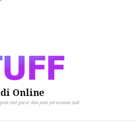
di Online
ola slot gacor dan pola permainan judi