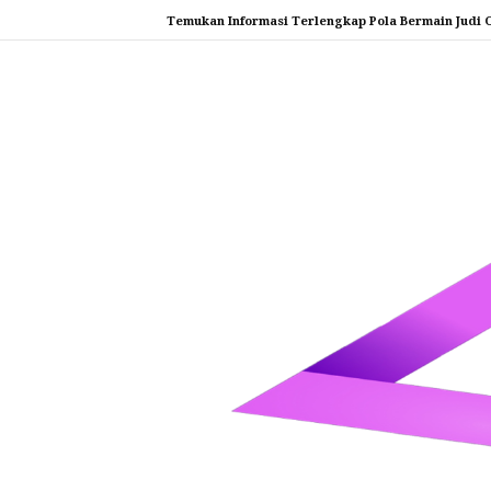
Temukan Informasi Terlengkap Pola Bermain Judi O