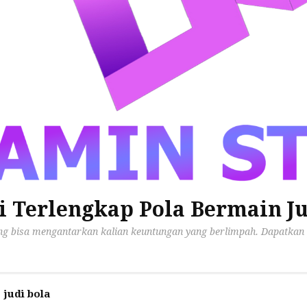
 Terlengkap Pola Bermain Ju
g bisa mengantarkan kalian keuntungan yang berlimpah. Dapatkan p
judi bola