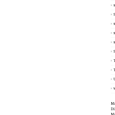
Ma
Di
Ma