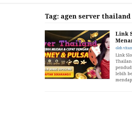
Tag:
agen server thailand
Link 
Menan
oleh
vita
Link Sl
Thailan
pendudu
lebih b
mendapa