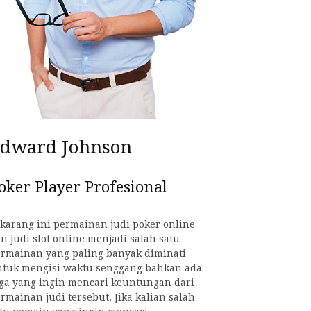
dward Johnson
oker Player Profesional
karang ini permainan judi poker online
n judi slot online menjadi salah satu
rmainan yang paling banyak diminati
tuk mengisi waktu senggang bahkan ada
ga yang ingin mencari keuntungan dari
rmainan judi tersebut. Jika kalian salah