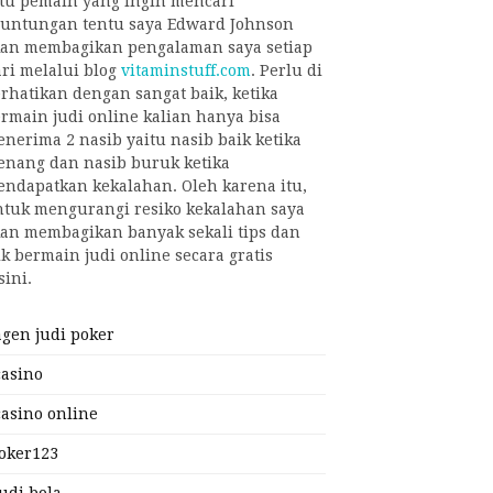
tu pemain yang ingin mencari
untungan tentu saya Edward Johnson
an membagikan pengalaman saya setiap
ri melalui blog
vitaminstuff.com
. Perlu di
rhatikan dengan sangat baik, ketika
rmain judi online kalian hanya bisa
nerima 2 nasib yaitu nasib baik ketika
nang dan nasib buruk ketika
ndapatkan kekalahan. Oleh karena itu,
tuk mengurangi resiko kekalahan saya
an membagikan banyak sekali tips dan
ik bermain judi online secara gratis
sini.
agen judi poker
casino
casino online
joker123
judi bola