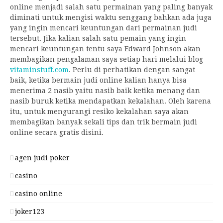
online menjadi salah satu permainan yang paling banyak
diminati untuk mengisi waktu senggang bahkan ada juga
yang ingin mencari keuntungan dari permainan judi
tersebut. Jika kalian salah satu pemain yang ingin
mencari keuntungan tentu saya Edward Johnson akan
membagikan pengalaman saya setiap hari melalui blog
vitaminstuff.com
. Perlu di perhatikan dengan sangat
baik, ketika bermain judi online kalian hanya bisa
menerima 2 nasib yaitu nasib baik ketika menang dan
nasib buruk ketika mendapatkan kekalahan. Oleh karena
itu, untuk mengurangi resiko kekalahan saya akan
membagikan banyak sekali tips dan trik bermain judi
online secara gratis disini.
agen judi poker
casino
casino online
joker123