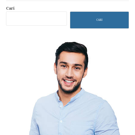
Cari
CARI