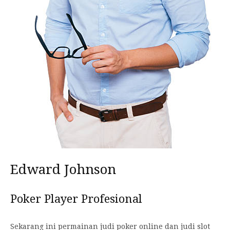
Edward Johnson
Poker Player Profesional
Sekarang ini permainan judi poker online dan judi slot