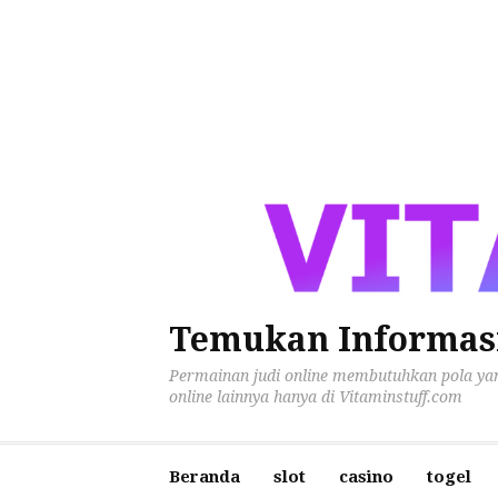
Temukan Informasi
Permainan judi online membutuhkan pola yan
online lainnya hanya di Vitaminstuff.com
Beranda
slot
casino
togel