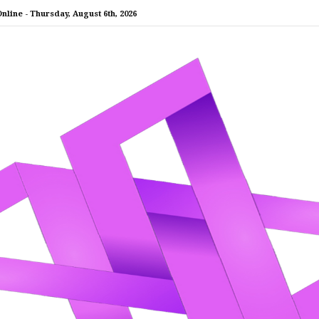
nline -
Thursday, August 6th, 2026