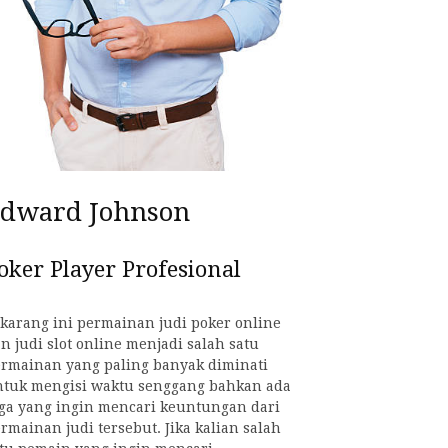
dward Johnson
oker Player Profesional
karang ini permainan judi poker online
n judi slot online menjadi salah satu
rmainan yang paling banyak diminati
tuk mengisi waktu senggang bahkan ada
ga yang ingin mencari keuntungan dari
rmainan judi tersebut. Jika kalian salah