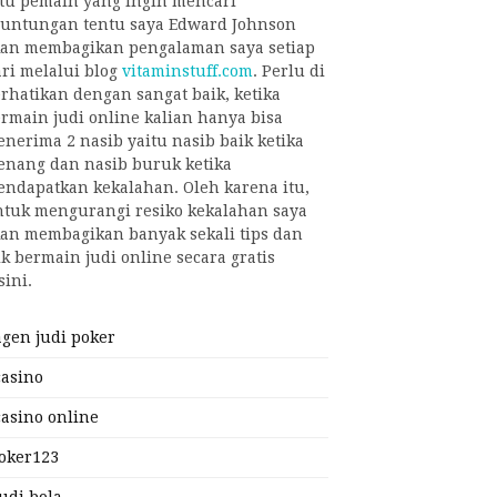
tu pemain yang ingin mencari
untungan tentu saya Edward Johnson
an membagikan pengalaman saya setiap
ri melalui blog
vitaminstuff.com
. Perlu di
rhatikan dengan sangat baik, ketika
rmain judi online kalian hanya bisa
nerima 2 nasib yaitu nasib baik ketika
nang dan nasib buruk ketika
ndapatkan kekalahan. Oleh karena itu,
tuk mengurangi resiko kekalahan saya
an membagikan banyak sekali tips dan
ik bermain judi online secara gratis
sini.
agen judi poker
casino
casino online
joker123
judi bola