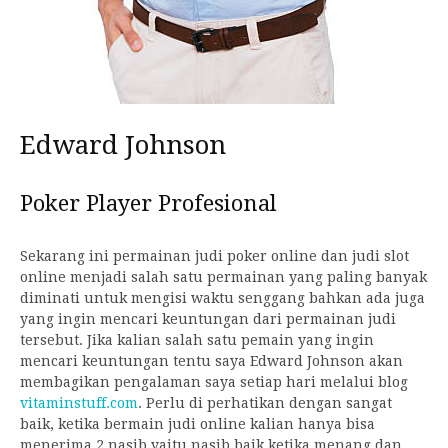
Edward Johnson
Poker Player Profesional
Sekarang ini permainan judi poker online dan judi slot
online menjadi salah satu permainan yang paling banyak
diminati untuk mengisi waktu senggang bahkan ada juga
yang ingin mencari keuntungan dari permainan judi
tersebut. Jika kalian salah satu pemain yang ingin
mencari keuntungan tentu saya Edward Johnson akan
membagikan pengalaman saya setiap hari melalui blog
vitaminstuff.com
. Perlu di perhatikan dengan sangat
baik, ketika bermain judi online kalian hanya bisa
menerima 2 nasib yaitu nasib baik ketika menang dan