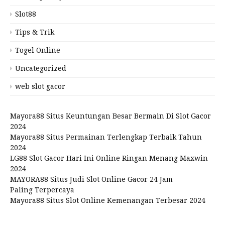
Slot88
Tips & Trik
Togel Online
Uncategorized
web slot gacor
Mayora88 Situs Keuntungan Besar Bermain Di Slot Gacor
2024
Mayora88 Situs Permainan Terlengkap Terbaik Tahun
2024
LG88 Slot Gacor Hari Ini Online Ringan Menang Maxwin
2024
MAYORA88 Situs Judi Slot Online Gacor 24 Jam
Paling Terpercaya
Mayora88 Situs Slot Online Kemenangan Terbesar 2024