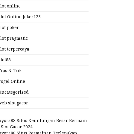
slot online
Slot Online Joker123
slot poker
slot pragmatic
slot terpercaya
Slot88
Tips & Trik
Togel Online
Uncategorized
web slot gacor
yora88 Situs Keuntungan Besar Bermain
 Slot Gacor 2024
yora88 Situs Permainan Terlengkap