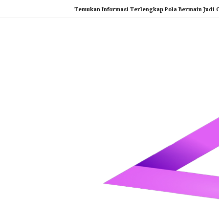
Temukan Informasi Terlengkap Pola Bermain Judi O