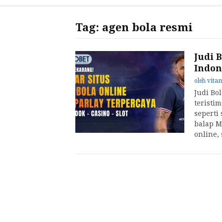
Tag:
agen bola resmi
Judi 
Indon
oleh
vita
Judi Bo
teristi
seperti 
balap M
online,