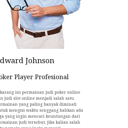
dward Johnson
oker Player Profesional
karang ini permainan judi poker online
n judi slot online menjadi salah satu
rmainan yang paling banyak diminati
tuk mengisi waktu senggang bahkan ada
ga yang ingin mencari keuntungan dari
rmainan judi tersebut. Jika kalian salah