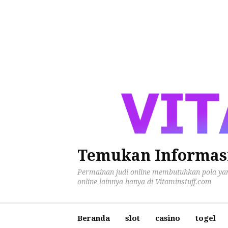
Temukan Informasi
Permainan judi online membutuhkan pola yan
online lainnya hanya di Vitaminstuff.com
Beranda
slot
casino
togel