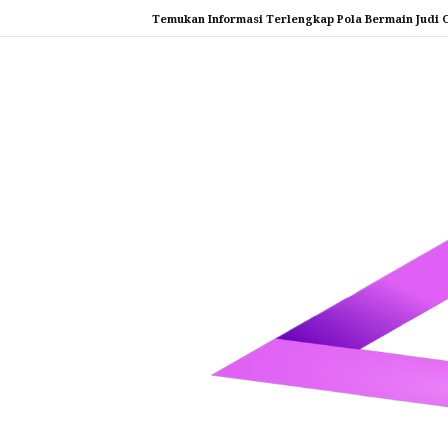
Temukan Informasi Terlengkap Pola Bermain Judi O