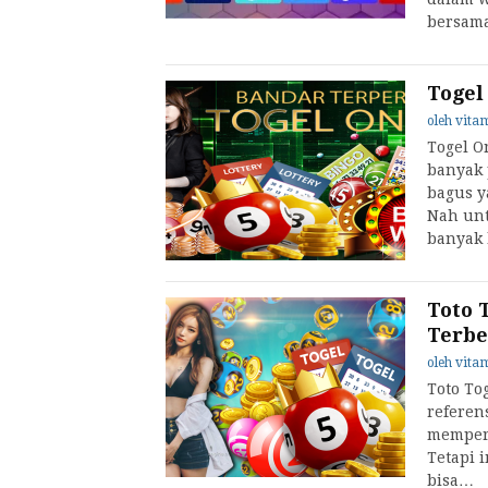
bersam
Togel
oleh
vita
Togel O
banyak
bagus y
Nah unt
banyak 
Toto 
Terbe
oleh
vita
Toto To
referen
mempero
Tetapi i
bisa…