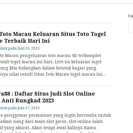
Ca
 Toto Macau Keluaran Situs Toto Togel
e Terbaik Hari Ini
minst
pada
Juni 19, 2023
oto Macau pengeluaran toto macau 4D terkomplet
esult togel macau ini hari. Live no keluaran togel
ang kita hidangkan dalam bentuk bagan yang
nya nilai result Situs Toto Macau togel macau ini…
a88 : Daftar Situs Judi Slot Online
 Anti Rungkad 2023
minst
pada
Juni 17, 2023
ra penggemar permainan yang ingin berusaha untuk
tkan uang dari main slot gacor, slot online ialah
tif yang akurat. Akan tetapi awal kalinya Kamu