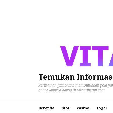
Temukan Informasi
Permainan judi online membutuhkan pola yan
online lainnya hanya di Vitaminstuff.com
Beranda
slot
casino
togel