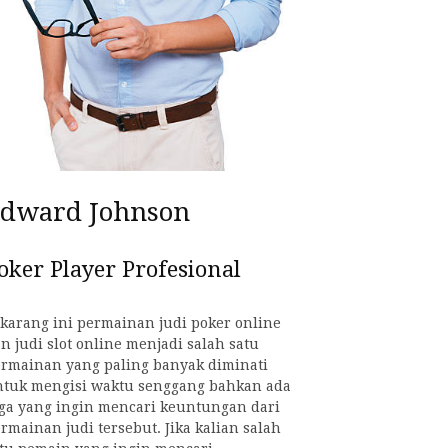
dward Johnson
oker Player Profesional
karang ini permainan judi poker online
n judi slot online menjadi salah satu
rmainan yang paling banyak diminati
tuk mengisi waktu senggang bahkan ada
ga yang ingin mencari keuntungan dari
rmainan judi tersebut. Jika kalian salah